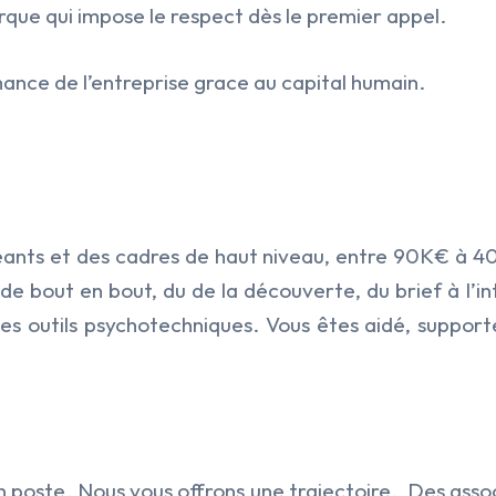
rque qui impose le respect dès le premier appel.
ance de l’entreprise grace au capital humain.
ants et des cadres de haut niveau,
entre
90K€ à 4
 de bout en bout, du
de la découverte, du
brief à l’i
es outils
psychotechniques. Vous êtes aidé, support
n poste. Nous vous offrons une trajectoire. Des associ