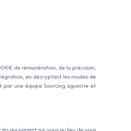
00K€
de rémunération
, de la précision,
ntégration, e
n
d
écryptant
les modes de
é par une équipe Sourcing aguerrie et
és qui parient sur vous au lieu de vous