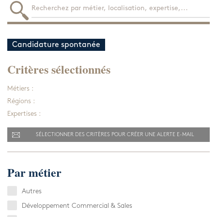
Candidature spontanée
Critères sélectionnés
Métiers :
Régions :
Expertises :
LE CABINET
SÉLECTIONNER DES CRITÈRES POUR CRÉER UNE ALERTE E-MAIL
NOS EXPERTISES
Présentation
Par métier
NOS DOMAINES D’INTERVENTIO
Audit & Conseil RH
L’équipe
Autres
NOS ACTUALITÉS
Agro Alimentaire
Coaching
Développement Commercial & Sales
NOS OFFRES