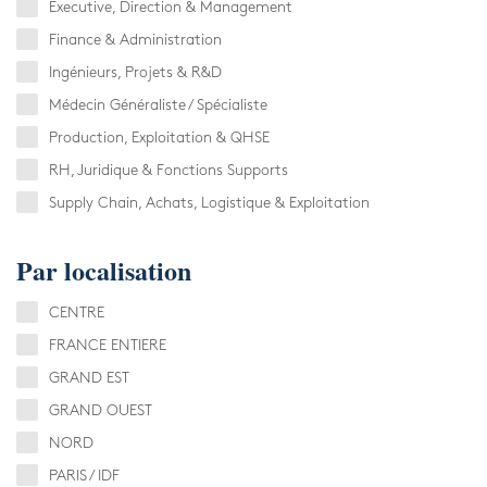
Armement & Sécurité Nationa
Executive, Direction & Management
Executive Search
Finance & Administration
Contact
Environnement et Energies No
Management de Transition & 
Ingénieurs, Projets & R&D
Médecin Généraliste / Spécialiste
Facility Management
Transformation des Organisati
Production, Exploitation & QHSE
Finance
RH, Juridique & Fonctions Supports
Supply Chain, Achats, Logistique & Exploitation
IA & Data
Par localisation
Lifesciences
CENTRE
Médical
FRANCE ENTIERE
GRAND EST
Nucléaire
GRAND OUEST
NORD
Transport & Logistique
PARIS / IDF