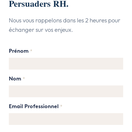
Persuaders RH.
NOS EXPERTISES
Présentation
NOS DOMAINES D’INTERVENTIO
Audit & Conseil RH
L’équipe
Nous vous rappelons dans les 2 heures pour
NOS ACTUALITÉS
Agro Alimentaire
échanger sur vos enjeux.
Coaching
NOS OFFRES
Armement & Sécurité Nationa
Executive Search
Prénom
*
Contact
Environnement et Energies No
Management de Transition & 
Facility Management
Transformation des Organisati
Nom
*
Finance
IA & Data
Email Professionnel
*
Lifesciences