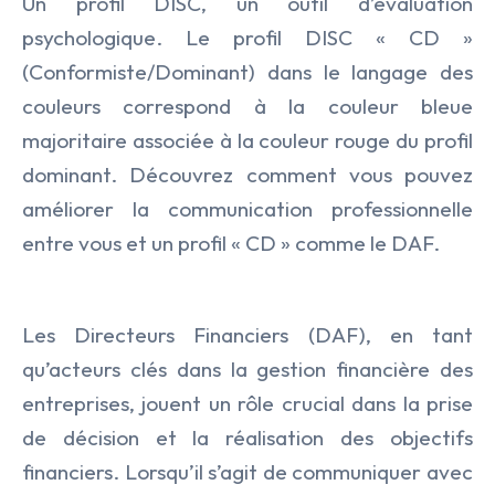
Un profil DISC, un outil d’évaluation
psychologique. Le profil DISC « CD »
(Conformiste/Dominant) dans le langage des
couleurs correspond à la couleur bleue
majoritaire associée à la couleur rouge du profil
dominant. Découvrez comment vous pouvez
améliorer la communication professionnelle
entre vous et un profil « CD » comme le DAF.
Les Directeurs Financiers (DAF), en tant
qu’acteurs clés dans la gestion financière des
LE CABINET
entreprises, jouent un rôle crucial dans la prise
NOS EXPERTISES
Présentation
de décision et la réalisation des objectifs
NOS DOMAINES D’INTERVENTIO
Audit & Conseil RH
financiers. Lorsqu’il s’agit de communiquer avec
L’équipe