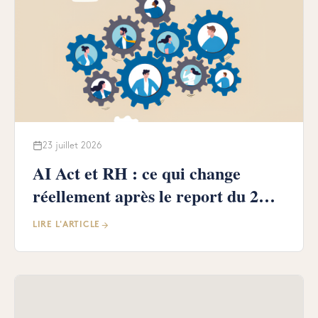
23 juillet 2026
AI Act et RH : ce qui change
réellement après le report du 2
août 2026
LIRE L'ARTICLE