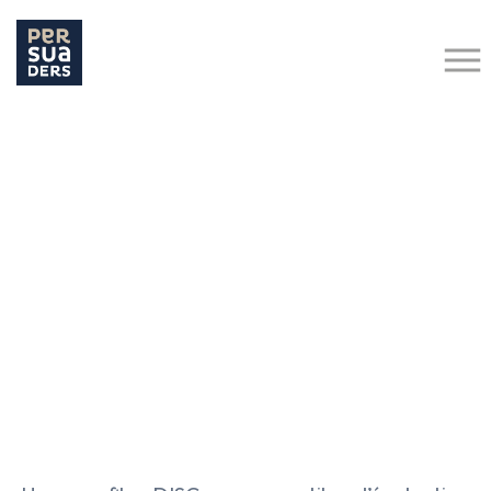
Hit enter to search or ESC to close
Retour aux actualités
OPTIMISER LA COMMUNICATION AVEC UN DIRECTEUR
FINANCIER DE PROFIL DISC CD : LES CLÉS D’UNE
COLLABORATION EFFICACE
16 novembre 2023