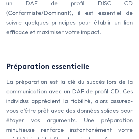
un DAF de profil DISC CD
NOS ACTUALITÉS
Agro Alimentaire
Coaching
(Conformiste/Dominant), il est essentiel de
NOS OFFRES
suivre quelques principes pour établir un lien
Armement & Sécurité Nationa
Executive Search
efficace et maximiser votre impact.
Contact
Environnement et Energies No
Management de Transition & 
Facility Management
Transformation des Organisati
Préparation essentielle
Finance
La préparation est la clé du succès lors de la
IA & Data
communication avec un DAF de profil CD. Ces
individus apprécient la fiabilité, alors assurez-
Lifesciences
vous d’être prêt avec des données solides pour
Médical
étayer vos arguments. Une préparation
minutieuse renforce instantanément votre
Nucléaire