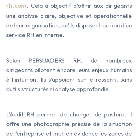
Cela à
objectif d’offrir aux dirigeants
rh.com
.
NOS ACTUALITÉS
Agro Alimentaire
Coaching
une analyse claire, objective et opérationnelle
NOS OFFRES
de leur organisation, qu’ils disposent ou non d’un
Armement & Sécurité Nationa
Executive Search
service RH en interne.
Contact
Environnement et Energies No
Management de Transition & 
Facility Management
Selon PERSUADERS RH, de nombreux
Transformation des Organisati
dirigeants pilotent encore leurs enjeux humains
Finance
à l’intuition. Ils s’appuient sur le ressenti, sans
outils structurés ni analyse approfondie.
IA & Data
Lifesciences
L’Audit RH permet de changer de posture. Il
Médical
offre une photographie précise de la situation
de l’entreprise et met en évidence les zones de
Nucléaire