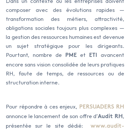
Dans un contexte où les entreprises doivent
composer avec des évolutions rapides —
transformation des métiers, attractivité,
obligations sociales toujours plus complexes —
la gestion des ressources humaines est devenue
un sujet stratégique pour les dirigeants.
Pourtant, nombre de
et
avancent
PME
ETI
encore sans vision consolidée de leurs pratiques
RH, faute de temps, de ressources ou de
structuration interne.
LE CABINET
Pour répondre à ces enjeux,
PERSUADERS RH
annonce le lancement de son offre d’
,
NOS EXPERTISES
Présentation
Audit RH
présentée sur le site dédié:
www.audit-
NOS DOMAINES D’INTERVENTIO
Audit & Conseil RH
L’équipe