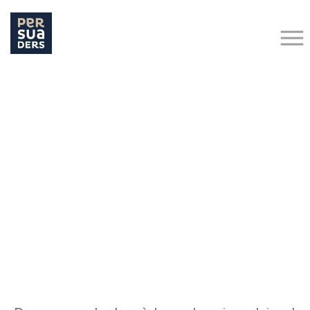
Hit enter to search or ESC to close
Retour aux actualités
Executive Search
PERSUADERS RH LANCE SON OFFRE D’AUDIT RH DESTINÉE AUX
DIRIGEANTS, QU’ILS DISPOSENT OU NON D’UN SERVICE RH
5 décembre 2025