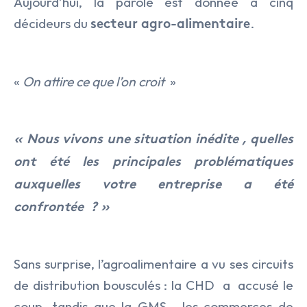
Aujourd’hui, la parole est donnée à cinq
décideurs du
.
secteur agro-alimentaire
«
On attire ce que l’on croit
»
« Nous vivons une situation inédite , quelles
ont été les principales problématiques
auxquelles votre entreprise a été
LE CABINET
confrontée ? »
NOS EXPERTISES
Présentation
NOS DOMAINES D’INTERVENTIO
Audit & Conseil RH
L’équipe
Sans surprise, l’agroalimentaire a vu ses circuits
NOS ACTUALITÉS
Agro Alimentaire
Coaching
de distribution bousculés : la CHD
a
accusé le
coup, tandis que la GMS , les commerces de
NOS OFFRES