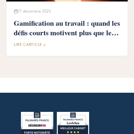
17 décembre 2025
Gamification au travail : quand les
défis courts motivent plus que les
objectifs longs
LIRE L'ARTICLE