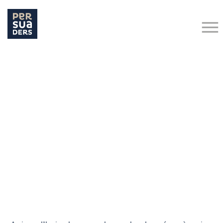
Hit enter to search or ESC to close
Retour aux actualités
Executive Search
Inspirez-vous
Services & Facilities
PAROLES DE DÉCIDEURS : SECTEUR AGROALIMENTAIRE
30 novembre 2020