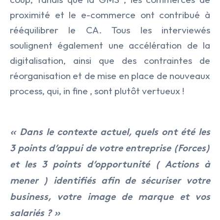
Armement & Sécurité Nationa
Executive Search
proximité et le e-commerce ont contribué à
Contact
Environnement et Energies No
rééquilibrer le CA. Tous les interviewés
Management de Transition & 
soulignent également une accélération de la
Facility Management
Transformation des Organisati
digitalisation, ainsi que des contraintes de
réorganisation et de mise en place de nouveaux
Finance
process, qui, in fine , sont plutôt vertueux !
IA & Data
Lifesciences
« Dans le contexte actuel, quels ont été les
3 points d’appui de votre entreprise (Forces)
Médical
et les 3 points d’opportunité ( Actions à
Nucléaire
mener ) identifiés afin de sécuriser votre
business, votre image de marque et vos
Transport & Logistique
salariés ? »