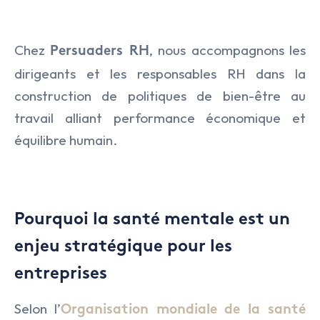
NOS EXPERTISES
Présentation
NOS DOMAINES D’INTERVENTIO
Audit & Conseil RH
L’équipe
Chez
, nous accompagnons les
Persuaders RH
NOS ACTUALITÉS
Agro Alimentaire
dirigeants et les responsables RH dans la
Coaching
construction de politiques de bien-être au
NOS OFFRES
Armement & Sécurité Nationa
Executive Search
travail alliant performance économique et
équilibre humain.
Contact
Environnement et Energies No
Management de Transition & 
Facility Management
Transformation des Organisati
Finance
Pourquoi la santé mentale est un
enjeu stratégique pour les
IA & Data
entreprises
Lifesciences
Selon l’
Organisation mondiale de la santé