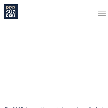
Hit enter to search or ESC to close
Retour aux actualités
Coaching
SANTÉ MENTALE AU TRAVAIL : BONNES PRATIQUES ET
LEVIERS DE PRÉVENTION
30 octobre 2025