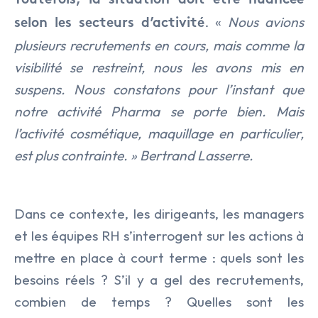
Toutefois, la situation doit être nuancée
NOS OFFRES
Armement & Sécurité Nationa
Executive Search
. «
Nous avions
selon les secteurs d’activité
plusieurs recrutements en cours, mais comme la
Contact
Environnement et Energies No
Management de Transition & 
visibilité se restreint, nous les avons mis en
Facility Management
suspens. Nous constatons pour l’instant que
Transformation des Organisati
notre activité Pharma se porte bien. Mais
Finance
l’activité cosmétique, maquillage en particulier,
est plus contrainte. » Bertrand Lasserre.
IA & Data
Lifesciences
Dans ce contexte, les dirigeants, les managers
Médical
et les équipes RH s’interrogent sur les actions à
mettre en place à court terme : quels sont les
Nucléaire
besoins réels ? S’il y a gel des recrutements,
combien de temps ? Quelles sont les
Transport & Logistique