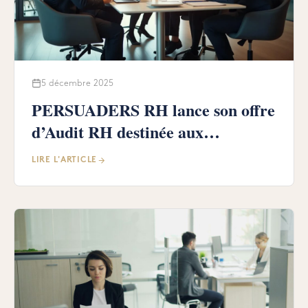
5 décembre 2025
PERSUADERS RH lance son offre
d’Audit RH destinée aux
dirigeants, qu’ils disposent ou non
LIRE L'ARTICLE
d’un service RH