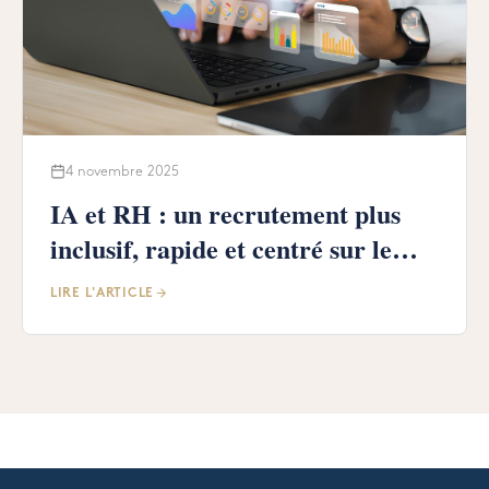
4 novembre 2025
IA et RH : un recrutement plus
inclusif, rapide et centré sur le
talent
LIRE L'ARTICLE