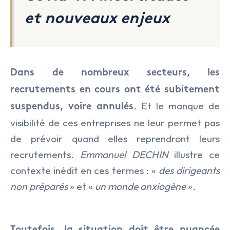
et nouveaux enjeux
Dans de nombreux secteurs, les
recrutements en cours ont été subitement
. Et le manque de
suspendus, voire annulés
visibilité de ces entreprises ne leur permet pas
de prévoir quand elles reprendront leurs
LE CABINET
recrutements.
Emmanuel DECHIN
illustre ce
NOS EXPERTISES
Présentation
contexte inédit en ces termes : «
des dirigeants
non préparés
» et «
un monde anxiogène
».
NOS DOMAINES D’INTERVENTIO
Audit & Conseil RH
L’équipe
NOS ACTUALITÉS
Agro Alimentaire
Coaching