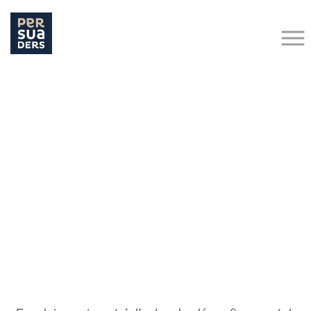
Hit enter to search or ESC to close
Retour aux actualités
Recrutement
RECRUTEMENT POST COVID-19 : NOUVEAUX ENJEUX
12 mai 2020