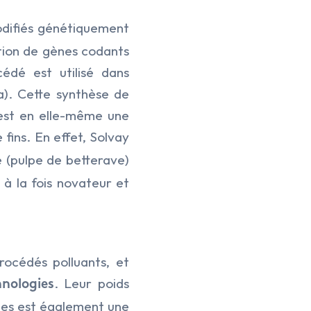
odifiés génétiquement
tion de gènes codants
édé est utilisé dans
a). Cette synthèse de
 est en elle-même une
fins. En effet, Solvay
e (pulpe de betterave)
 à la fois novateur et
rocédés polluants, et
. Leur poids
nologies
mes est également une