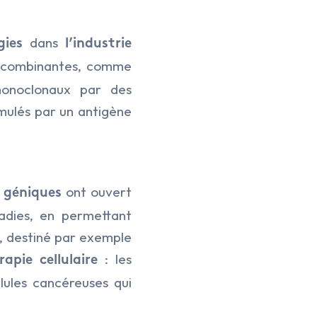
dans
gies
l’industrie
recombinantes, comme
 monoclonaux par des
mulés par un antigène
ont ouvert
 géniques
adies, en permettant
s, destiné par exemple
: les
rapie cellulaire
lules cancéreuses qui