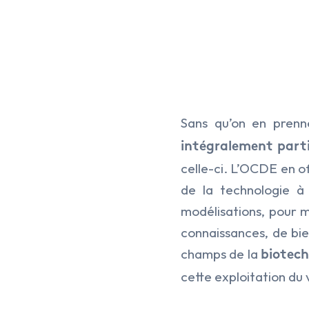
Sans qu’on en prenn
intégralement parti
celle-ci. L’OCDE en of
de la technologie à
modélisations, pour m
connaissances, de bien
champs de la
biotec
Hit enter to search or ESC to close
cette exploitation du 