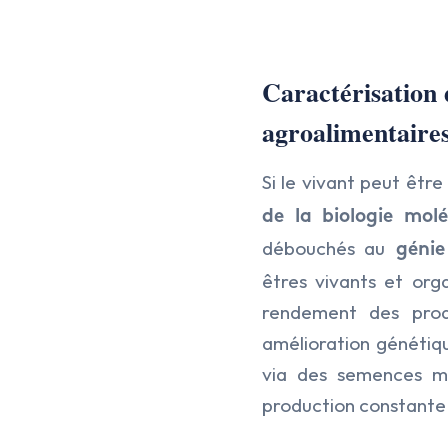
Caractérisation 
agroalimentaires
Si le vivant peut être
de la biologie mol
débouchés au
génie 
êtres vivants et org
rendement des produ
amélioration génétiq
via des semences mo
production constante