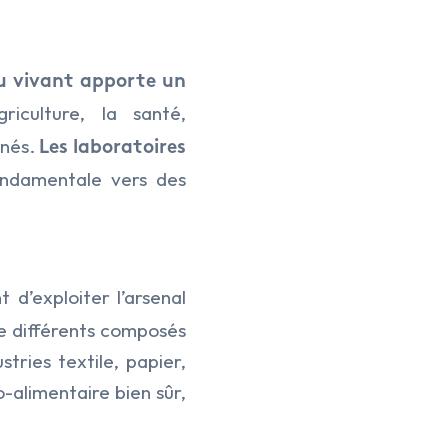
du vivant apporte un
griculture, la santé,
rnés.
Les laboratoires
ndamentale vers des
 d’exploiter l’arsenal
 de différents composés
tries textile, papier,
o-alimentaire bien sûr,