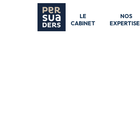
LE
NOS
CABINET
EXPERTISE
Retour aux actualités
QU’EST-CE QUE LA
11 mai 2021