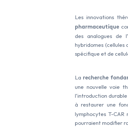
Les innovations thé
con
pharmaceutique
des analogues de l’
hybridomes (cellules
spécifique et de cell
La
recherche fonda
une nouvelle voie t
l’introduction durabl
à restaurer une fonc
lymphocytes T-CAR mo
pourraient modifier r