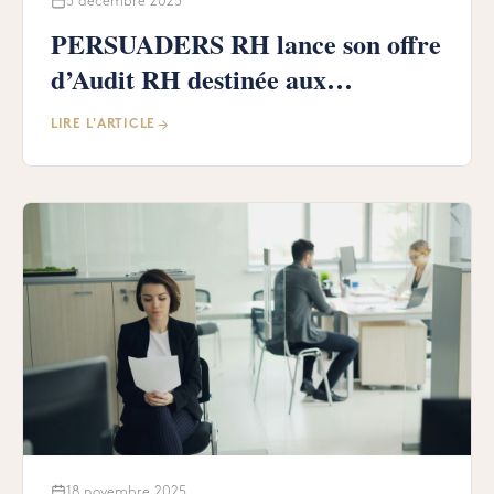
5 décembre 2025
PERSUADERS RH lance son offre
d’Audit RH destinée aux
dirigeants, qu’ils disposent ou non
LIRE L'ARTICLE
d’un service RH
18 novembre 2025