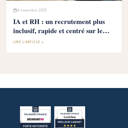
4 novembre 2025
IA et RH : un recrutement plus
inclusif, rapide et centré sur le
talent
LIRE L'ARTICLE