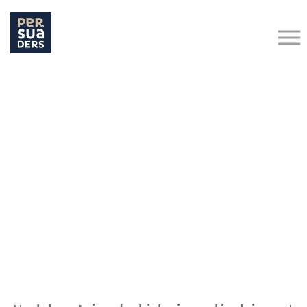
Hit enter to search or ESC to close
Retour aux actualités
Recrutement
Industrie de la Santé
BIOLOGIE MOLÉCULAIRE : ORGANISATION D’UN
LABORATOIRE
16 décembre 2021