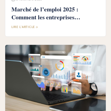
Marché de l’emploi 2025 :
Comment les entreprises
s’adaptent à la pénurie de talents
LIRE L'ARTICLE