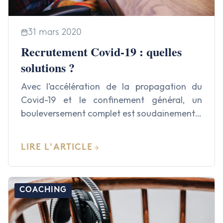
Finance
31 mars 2020
IA & Data
Recrutement Covid-19 : quelles
Lifesciences
solutions ?
Avec l’accélération de la propagation du
Médical
Covid-19 et le confinement général, un
Nucléaire
bouleversement complet est soudainement…
Transport & Logistique
LIRE L'ARTICLE
COACHING