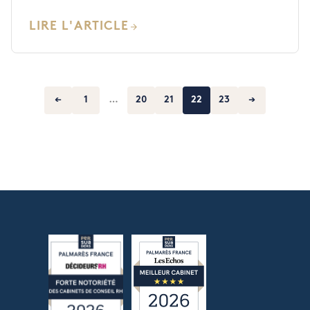
LIRE L'ARTICLE
←
1
…
20
21
22
23
→