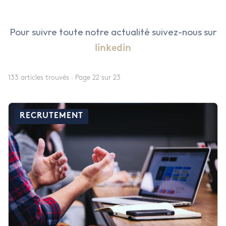
Pour suivre toute notre actualité suivez-nous sur
linkedin
LE CABINET
133 articles trouvés · Page 22 sur 23
NOS EXPERTISES
Présentation
NOS DOMAINES D’INTERVENTIO
Audit & Conseil RH
L’équipe
RECRUTEMENT
NOS ACTUALITÉS
Agro Alimentaire
Coaching
NOS OFFRES
Armement & Sécurité Nationa
Executive Search
Contact
Environnement et Energies No
Management de Transition & 
Facility Management
Transformation des Organisati