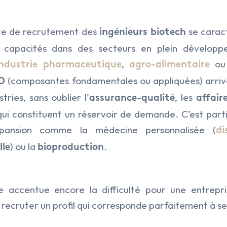
xte de recrutement des
se caract
ingénieurs biotech
capacités dans des secteurs en plein développe
,
ou
industrie pharmaceutique
agro-alimentaire
(composantes fondamentales ou appliquées) arriven
D
tries, sans oublier l’
, les
assurance-qualité
affair
ui constituent un réservoir de demande. C’est part
xpansion comme la médecine personnalisée (
di
) ou la
.
lle
bioproduction
 accentue encore la difficulté pour une entrepri
à recruter un profil qui corresponde parfaitement à se