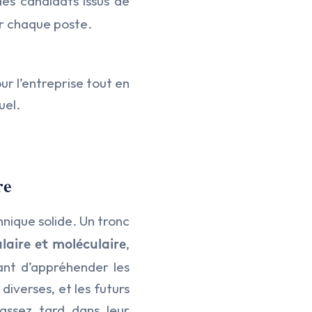
es candidats issus de
ur chaque poste.
r l’entreprise tout en
uel.
re
hnique solide. Un tronc
,
ulaire et moléculaire
ant d’appréhender les
 diverses, et les futurs
 assez tard dans leur