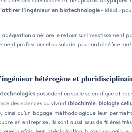
eurs besoins spécifiques et des
d
profils atypiques
’
« idéal » po
attirer l’ingénieur en biotechnologie
 adéquation améliore le retour sur investissement pou
sement professionnel du salarié, pour un bénéfice mut
ingénieur hétérogène et pluridisciplinai
possèdent un socle scientifique et tec
otechnologies
ce des sciences du vivant (
,
biochimie
biologie cell
), ainsi qu’un bagage méthodologique leur permett
re en entreprise. Ils sont aussi issus de filières très
t quelquefois leur spécialisation biotechnologique