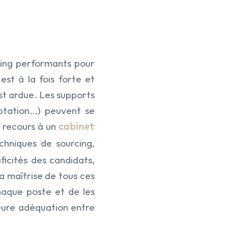
rcing performants pour
st à la fois forte et
est ardue. Les supports
ooptation…) peuvent se
e recours à un
cabinet
chniques de sourcing,
ificités des candidats,
a maîtrise de tous ces
haque poste et de les
leure adéquation entre