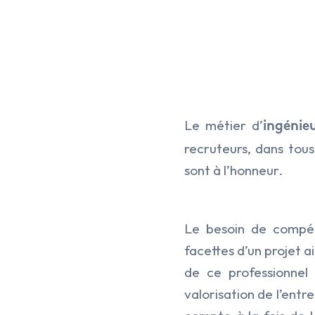
Le métier d’
ingénie
recruteurs, dans tous
sont à l’honneur.
Le besoin de compét
facettes d’un projet a
Hit enter to search or ESC to close
de ce professionnel 
valorisation de l’entr