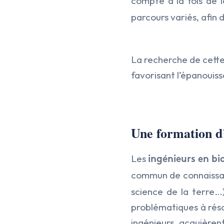
compte à la fois de l
parcours variés, afin d
La recherche de cette
favorisant l’épanouis
Une formation d’
Les
ingénieurs en bi
commun de connaissan
science de la terre…
problématiques à résoud
ingénieurs acquièren