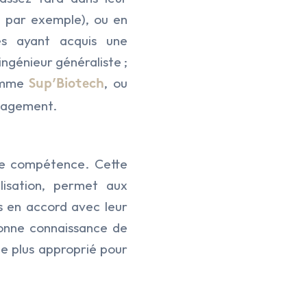
, par exemple), ou en
més ayant acquis une
ingénieur généraliste ;
comme
, ou
Sup’Biotech
anagement.
le compétence. Cette
lisation, permet aux
hés en accord avec leur
bonne connaissance de
 le plus approprié pour