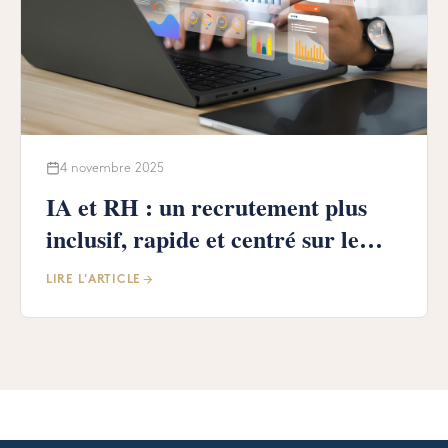
4 novembre 2025
IA et RH : un recrutement plus
inclusif, rapide et centré sur le
talent
LIRE L'ARTICLE