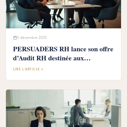
5 décembre 2025
PERSUADERS RH lance son offre
d’Audit RH destinée aux
dirigeants, qu’ils disposent ou non
LIRE L'ARTICLE
d’un service RH