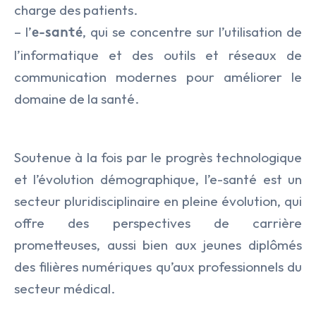
charge des patients.
– l’
, qui se concentre sur l’utilisation de
e-santé
l’informatique et des outils et réseaux de
LE CABINET
communication modernes pour améliorer le
NOS EXPERTISES
Présentation
domaine de la santé.
NOS DOMAINES D’INTERVENTIO
Audit & Conseil RH
L’équipe
NOS ACTUALITÉS
Agro Alimentaire
Coaching
Soutenue à la fois par le progrès technologique
NOS OFFRES
et l’évolution démographique, l’e-santé est un
Armement & Sécurité Nationa
Executive Search
secteur pluridisciplinaire en pleine évolution, qui
Contact
Environnement et Energies No
offre des perspectives de carrière
Management de Transition & 
prometteuses, aussi bien aux jeunes diplômés
Facility Management
Transformation des Organisati
des filières numériques qu’aux professionnels du
secteur médical.
Finance