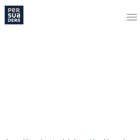
Hit enter to search or ESC to close
Retour aux actualités
Recrutement
MÉTIERS ET EMPLOI EN E-SANTÉ
31 août 2021