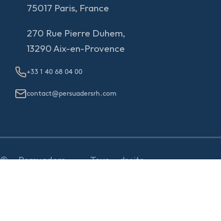
75017 Paris, France
270 Rue Pierre Duhem,
13290 Aix-en-Provence
+33 1 40 68 04 00
contact@persuadersrh.com
© Persuaders - Tous droits
réservés - Conception:
e
partenair
e
Mentions Légales &
RGPD