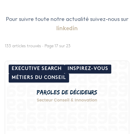
Pour suivre toute notre actualité suivez-nous sur
linkedin
LE CABINET
133 articles trouvés · Page 17 sur 23
NOS EXPERTISES
Présentation
NOS DOMAINES D’INTERVENTIO
Audit & Conseil RH
EXECUTIVE SEARCH
INSPIREZ-VOUS
L’équipe
MÉTIERS DU CONSEIL
NOS ACTUALITÉS
Agro Alimentaire
Coaching
NOS OFFRES
Armement & Sécurité Nationa
Executive Search
Contact
Environnement et Energies No
Management de Transition & 
Facility Management
Transformation des Organisati