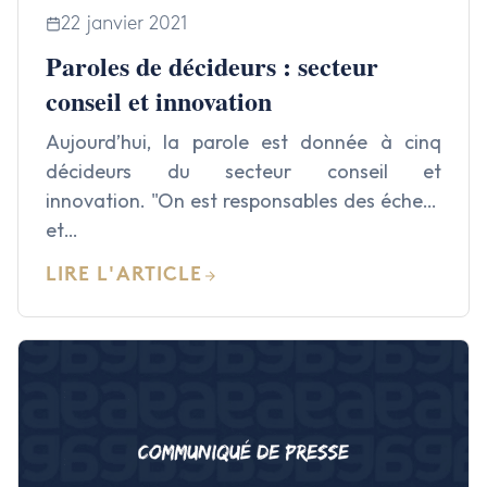
22 janvier 2021
Finance
Paroles de décideurs : secteur
IA & Data
conseil et innovation
Aujourd’hui, la parole est donnée à cinq
Lifesciences
décideurs du secteur conseil et
Médical
innovation. "On est responsables des échecs
et…
Nucléaire
LIRE L'ARTICLE
Transport & Logistique