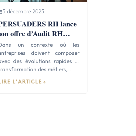
5 décembre 2025
PERSUADERS RH lance
son offre d’Audit RH
destinée aux dirigeants,
Dans un contexte où les
qu’ils disposent ou non
entreprises doivent composer
d’un service RH
avec des évolutions rapides —
transformation des métiers,…
LIRE L'ARTICLE