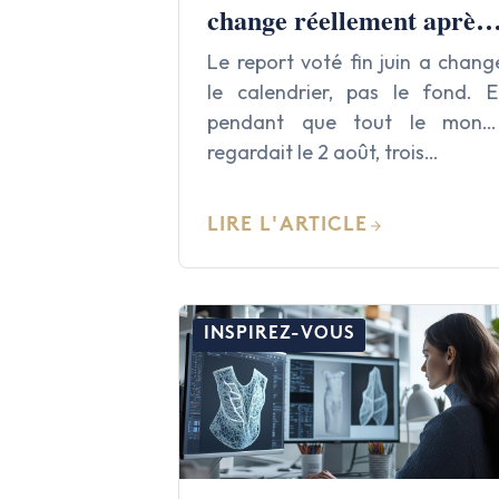
change réellement après
le report du 2 août 2026
Le report voté fin juin a chang
le calendrier, pas le fond. E
pendant que tout le mond
regardait le 2 août, trois…
LIRE L'ARTICLE
INSPIREZ-VOUS