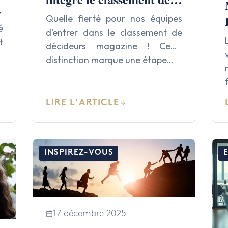
Décideurs 2026 des
Quelle fierté pour nos équipes
é
meilleurs cabinets !
d’entrer dans le classement de
t
décideurs magazine ! Cette
e
distinction marque une étape…
LIRE L'ARTICLE
INSPIREZ-VOUS
17 décembre 2025