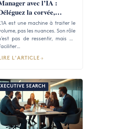
Manager avec l’IA :
Déléguez la corvée,
gardez l’émotion !
L’IA est une machine à traiter le
volume, pas les nuances. Son rôle
n’est pas de ressentir, mais de
faciliter…
LIRE L'ARTICLE
EXECUTIVE SEARCH