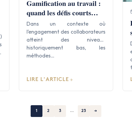
Gamification au travail :
quand les défis courts
motivent plus que les
Dans un contexte où
objectifs longs
l’engagement des collaborateurs
)
atteint des niveaux
s
historiquement bas, les
e
méthodes…
LIRE L'ARTICLE
1
2
3
…
23
→