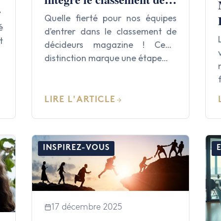
Décideurs 2026 des
Quelle fierté pour nos équipes
é
meilleurs cabinets !
d’entrer dans le classement de
t
décideurs magazine ! Cette
e
distinction marque une étape…
LIRE L'ARTICLE
INSPIREZ-VOUS
17 décembre 2025