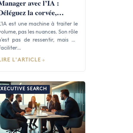
Manager avec l’IA :
Déléguez la corvée,
gardez l’émotion !
L’IA est une machine à traiter le
volume, pas les nuances. Son rôle
n’est pas de ressentir, mais de
faciliter…
LIRE L'ARTICLE
EXECUTIVE SEARCH