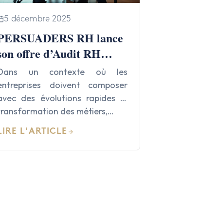
5 décembre 2025
PERSUADERS RH lance
son offre d’Audit RH
destinée aux dirigeants,
Dans un contexte où les
qu’ils disposent ou non
entreprises doivent composer
d’un service RH
avec des évolutions rapides —
transformation des métiers,…
LIRE L'ARTICLE