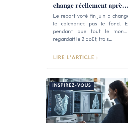
change réellement après
le report du 2 août 2026
Le report voté fin juin a chang
le calendrier, pas le fond. E
pendant que tout le mond
regardait le 2 août, trois…
LIRE L'ARTICLE
INSPIREZ-VOUS