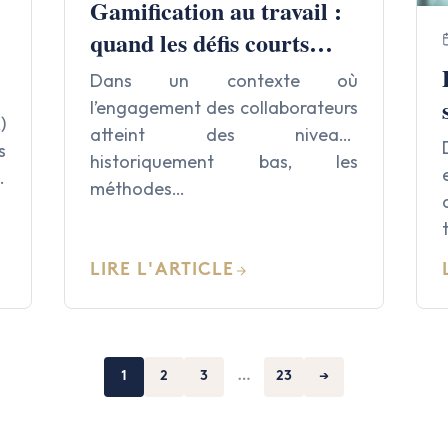
Gamification au travail :
quand les défis courts
motivent plus que les
Dans un contexte où
objectifs longs
l’engagement des collaborateurs
)
atteint des niveaux
s
historiquement bas, les
e
méthodes…
LIRE L'ARTICLE
1
2
3
…
23
→